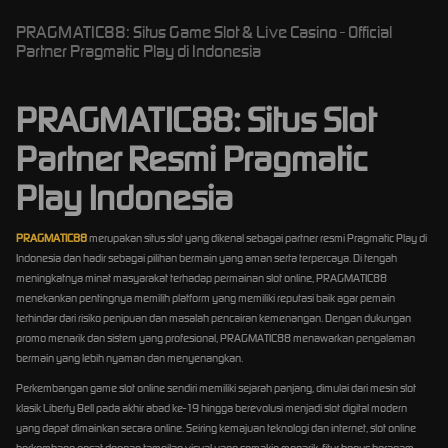
PRAGMATIC88: Situs Game Slot & Live Casino - Official
Partner Pragmatic Play di Indonesia
PRAGMATIC88: Situs Slot
Partner Resmi Pragmatic
Play Indonesia
PRAGMATIC88
merupakan situs slot yang dikenal sebagai partner resmi Pragmatic Play di
Indonesia dan hadir sebagai pilihan bermain yang aman serta terpercaya. Di tengah
meningkatnya minat masyarakat terhadap permainan slot online, PRAGMATIC88
menekankan pentingnya memilih platform yang memiliki reputasi baik agar pemain
terhindar dari risiko penipuan dan masalah pencairan kemenangan. Dengan dukungan
promo menarik dan sistem yang profesional, PRAGMATIC88 menawarkan pengalaman
bermain yang lebih nyaman dan menyenangkan.
Perkembangan game slot online sendiri memiliki sejarah panjang, dimulai dari mesin slot
klasik Liberty Bell pada akhir abad ke-19 hingga berevolusi menjadi slot digital modern
yang dapat dimainkan secara online. Seiring kemajuan teknologi dan internet, slot online
berkembang pesat dengan tampilan visual yang semakin menarik, fitur bonus beragam,