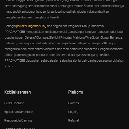
serta akses yang semakin mudah melalui perangkat mobile. Saat ini, slot online tidak hanya
mengandalkan keberuntungan, tetapi juga inovasi teknologi untuk memberikan
pengalaman bermain yang lebih interaktif.
Sebagai
partner Pragmatic Play
dan bagian dari Pragmatic Group Indonesia,
PRAGMATIC88 menyediakan koleksi game slot yang sangat lengkap, termasuk judul-judul
populer seperti Gates of Olympus, Starlight Princess, Mahjong Wins 3, dan Sweet Bonanza.
Selain itu, pemain juga dibekali tips bermain seperti memilih game dengan RTP tinggi,
mengatur modal, memahami volatilitas, dan memanfaatkan fitur demo. Dengan kombinasi
pilihan game unggulan, panduan bermain, serta dukungan sistem yang kredibel,
PRAGMATIC88 diposisikan sebagai salah satu situs slot terbaik dan terpercaya untuk tahun
2026.
Kebijaksanaan
Platform
Pusat Bantuan
Promosi
Syarat dan Ketentuan
Loyalty
Responsible Gaming
Referral
Tentang PRAGMATIC88