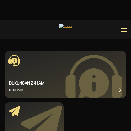
DUKUNGAN 24 JAM
KLIK DISINI