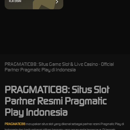
KLIK DISINI
PRAGMATIC88: Situs Game Slot & Live Casino - Official
Partner Pragmatic Play di Indonesia
PRAGMATIC88: Situs Slot
Partner Resmi Pragmatic
Play Indonesia
PRAGMATIC88
merupakan situs slot yang dikenal sebagai partner resmi Pragmatic Play di
Indonesia dan hadir sebagai pilihan bermain yang aman serta terpercaya. Di tengah