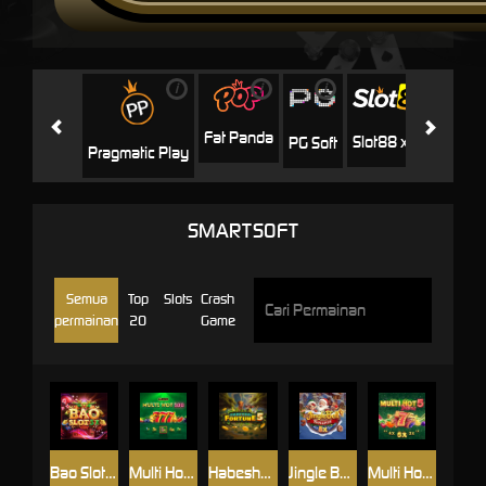
i
i
i
i
i
Facha
Fat Panda
Slot88 x PP
PG Soft
Pragmatic Play
SMARTSOFT
Semua
Top
Slots
Crash
permainan
20
Game
Bao Slot 5X
Multi Hot 100
Habesha Fortune 5
Jingle Bell Bonanza
Multi Hot 5 Deluxe