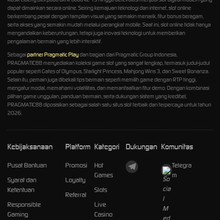
dapat dimainkan secara online. Seiring kemajuan teknologi dan internet, slot online
berkembang pesat dengan tampilan visual yang semakin menarik, fitur bonus beragam,
serta akses yang semakin mudah melalui perangkat mobile. Saat ini, slot online tidak hanya
mengandalkan keberuntungan, tetapi juga inovasi teknologi untuk memberikan
pengalaman bermain yang lebih interaktif.
Sebagai
partner Pragmatic Play
dan bagian dari Pragmatic Group Indonesia,
PRAGMATIC88 menyediakan koleksi game slot yang sangat lengkap, termasuk judul-judul
populer seperti Gates of Olympus, Starlight Princess, Mahjong Wins 3, dan Sweet Bonanza.
Selain itu, pemain juga dibekali tips bermain seperti memilih game dengan RTP tinggi,
mengatur modal, memahami volatilitas, dan memanfaatkan fitur demo. Dengan kombinasi
pilihan game unggulan, panduan bermain, serta dukungan sistem yang kredibel,
PRAGMATIC88 diposisikan sebagai salah satu situs slot terbaik dan terpercaya untuk tahun
2026.
Kebijaksanaan
Platform
Kategori
Dukungan
Komunitas
Pusat Bantuan
Promosi
Hot
Telegra
Games
m
Syarat dan
Loyalty
Ketentuan
Slots
Referral
Responsible
Live
Gaming
Casino