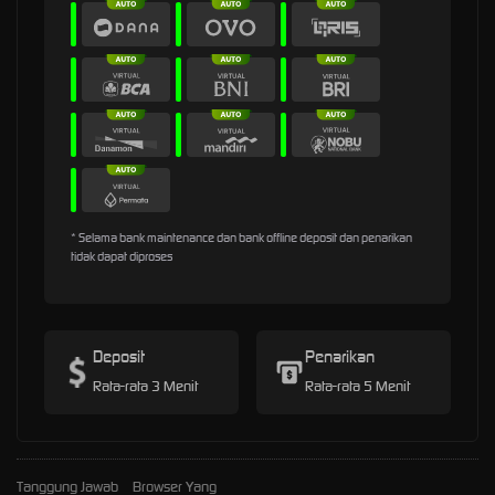
* Selama bank maintenance dan bank offline deposit dan penarikan
tidak dapat diproses
Deposit
Penarikan
Rata-rata 3 Menit
Rata-rata 5 Menit
Tanggung Jawab
Browser Yang