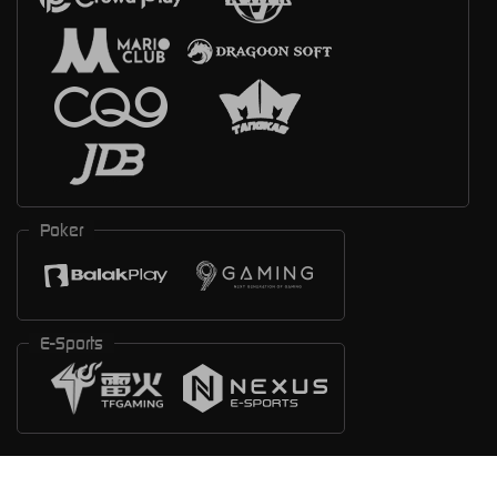
Poker
E-Sports