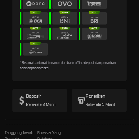
* Selama bank maintenance dan bank offline deposit dan penarikan
tidak dapat diproses
Deposit
Penarikan
Rata-rata 3 Menit
Rata-rata 5 Menit
Tanggung Jawab
Browser Yang
Bermain
Didukung