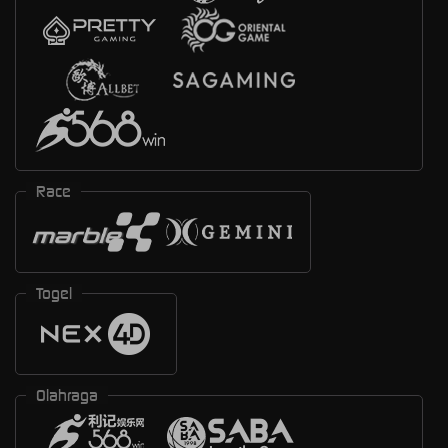
Race
Togel
Olahraga