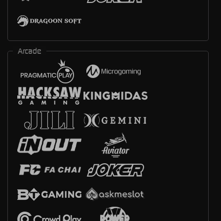
Arcade