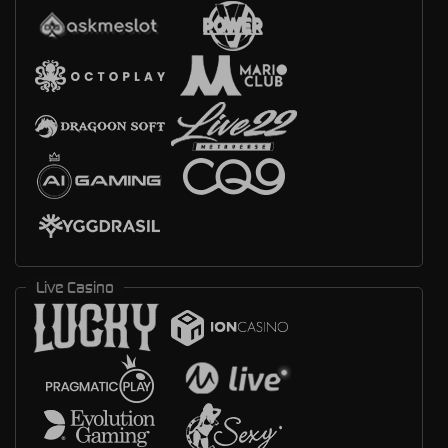
Live Casino