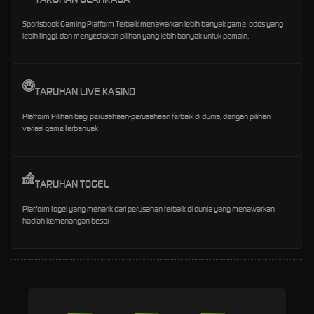
Sportsbook Gaming Platform Terbaik menawarkan lebih banyak game, odds yang
lebih tinggi, dan menyediakan pilihan yang lebih banyak untuk pemain.
TARUHAN LIVE KASINO
Platform Pilihan bagi perusahaan-perusahaan terbaik di dunia, dengan pilihan
variasi game terbanyak
TARUHAN TOGEL
Platform togel yang menarik dari perusahan terbaik di dunia yang menawarkan
hadiah kemenangan besar