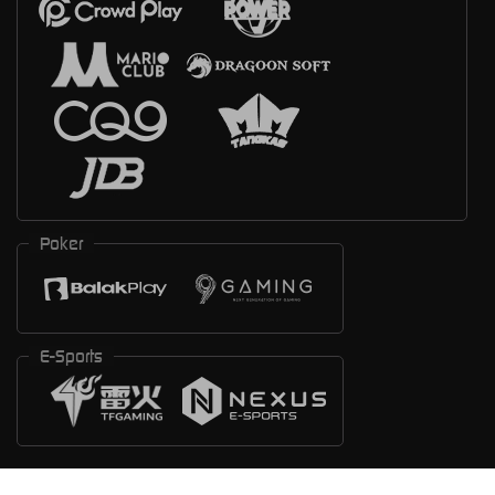
Poker
E-Sports