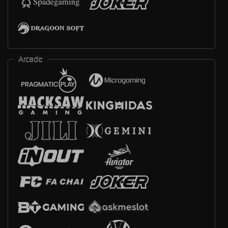
Arcade