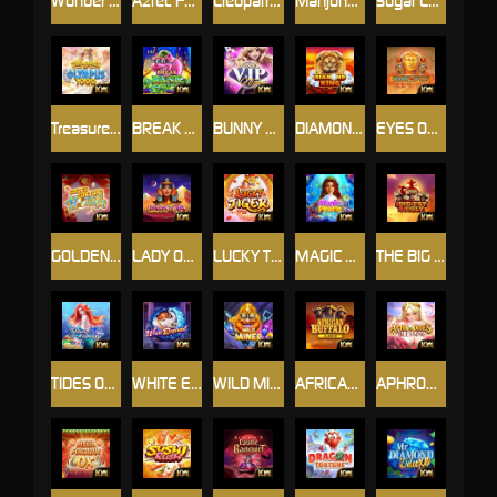
Wonder Ace
Aztec Fortune
Cleopatra's Fortune Ways
Mahjong Dragon Ways
Sugar Candy Bonanza
Treasures of Olympus 1000
BREAK THE BANK
BUNNY VIP NIGHT
DIAMOND KING
EYES OF RA
GOLDEN FORTUNE HORSE
LADY OF RA
LUCKY TIGER
MAGIC PEARLS
THE BIG THE FAT THE UGLY
TIDES OF FORTUNE
WHITE ELEPHANT
WILD MINER
AFRICAN BUFFALO 5000
APHRODITE’S BLESSING