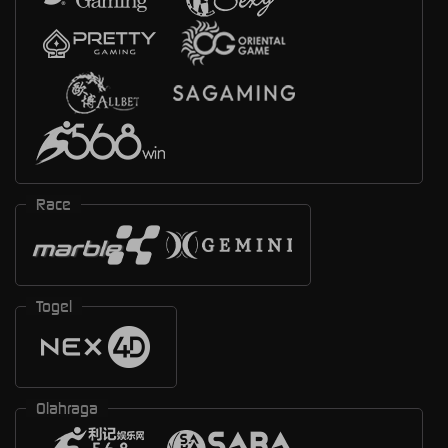
Race
Togel
Olahraga