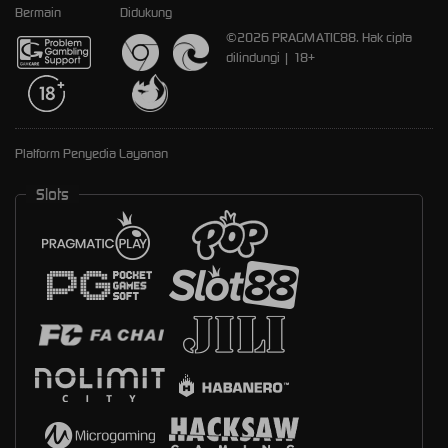
Bermain
Didukung
©2026 PRAGMATIC88. Hak cipta
dilindungi | 18+
Platform Penyedia Layanan
Slots