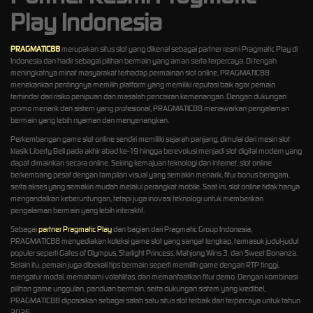
Play Indonesia
PRAGMATIC88
merupakan situs slot yang dikenal sebagai partner resmi Pragmatic Play di
Indonesia dan hadir sebagai pilihan bermain yang aman serta terpercaya. Di tengah
meningkatnya minat masyarakat terhadap permainan slot online, PRAGMATIC88
menekankan pentingnya memilih platform yang memiliki reputasi baik agar pemain
terhindar dari risiko penipuan dan masalah pencairan kemenangan. Dengan dukungan
promo menarik dan sistem yang profesional, PRAGMATIC88 menawarkan pengalaman
bermain yang lebih nyaman dan menyenangkan.
Perkembangan game slot online sendiri memiliki sejarah panjang, dimulai dari mesin slot
klasik Liberty Bell pada akhir abad ke-19 hingga berevolusi menjadi slot digital modern yang
dapat dimainkan secara online. Seiring kemajuan teknologi dan internet, slot online
berkembang pesat dengan tampilan visual yang semakin menarik, fitur bonus beragam,
serta akses yang semakin mudah melalui perangkat mobile. Saat ini, slot online tidak hanya
mengandalkan keberuntungan, tetapi juga inovasi teknologi untuk memberikan
pengalaman bermain yang lebih interaktif.
Sebagai
partner Pragmatic Play
dan bagian dari Pragmatic Group Indonesia,
PRAGMATIC88 menyediakan koleksi game slot yang sangat lengkap, termasuk judul-judul
populer seperti Gates of Olympus, Starlight Princess, Mahjong Wins 3, dan Sweet Bonanza.
Selain itu, pemain juga dibekali tips bermain seperti memilih game dengan RTP tinggi,
mengatur modal, memahami volatilitas, dan memanfaatkan fitur demo. Dengan kombinasi
pilihan game unggulan, panduan bermain, serta dukungan sistem yang kredibel,
PRAGMATIC88 diposisikan sebagai salah satu situs slot terbaik dan terpercaya untuk tahun
2026.