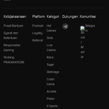
Kebijaksanaan
Platform
Kategori
Dukungan
Komunitas
Pusat Bantuan
Promosi
Hot
Telegra
Games
m
Syarat dan
Loyalty
Ketentuan
Slots
Referral
Responsible
Live
Gaming
Casino
Tentang
Race
PRAGMATIC88
Togel
Olahraga
Crash
Game
Arcade
Poker
E-Sports