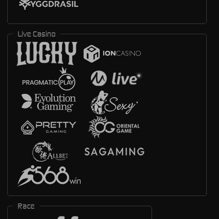
Live Casino
Race