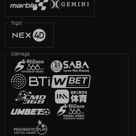
Togel
Olahraga