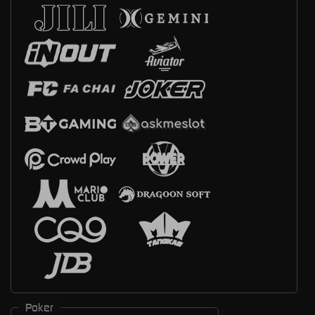
Poker