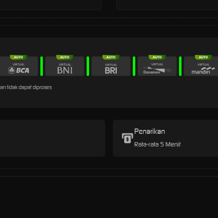
an tidak dapat diproses
Penarikan
Rata-rata 5 Menit