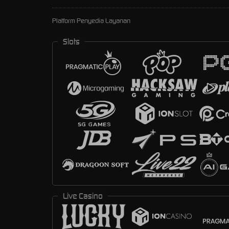
Platform Penyedia Layanan
Slots
Live Casino