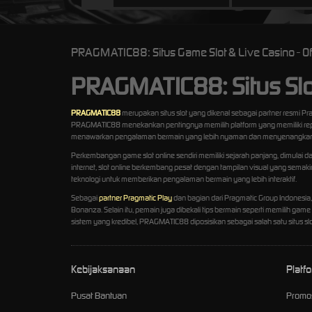
PRAGMATIC88: Situs Game Slot & Live Casino - Offi
PRAGMATIC88: Situs Slo
PRAGMATIC88
merupakan situs slot yang dikenal sebagai partner resmi Pr
PRAGMATIC88 menekankan pentingnya memilih platform yang memiliki repu
menawarkan pengalaman bermain yang lebih nyaman dan menyenangkan
Perkembangan game slot online sendiri memiliki sejarah panjang, dimulai dar
internet, slot online berkembang pesat dengan tampilan visual yang semakin
teknologi untuk memberikan pengalaman bermain yang lebih interaktif.
Sebagai
partner Pragmatic Play
dan bagian dari Pragmatic Group Indonesia,
Bonanza. Selain itu, pemain juga dibekali tips bermain seperti memilih g
sistem yang kredibel, PRAGMATIC88 diposisikan sebagai salah satu situs sl
Kebijaksanaan
Platf
Pusat Bantuan
Promo