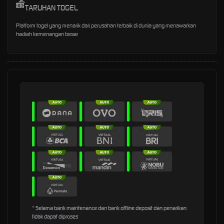
TARUHAN TOGEL
Platform togel yang menarik dari perusahan terbaik di dunia yang menawarkan
hadiah kemenangan besar
* Selama bank maintenance dan bank offline deposit dan penarikan
tidak dapat diproses