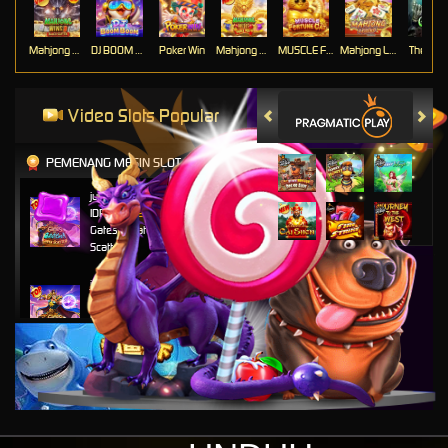
Mahjong Wins 3 – Black Scatter
DJ BOOM BOOM
Poker Win
Mahjong Wins Triple Pot
MUSCLE FORTUNE CAT
Mahjong Legend
The Cryp
Video Slots Popular
PEMENANG MESIN SLOT
juj****a
IDR
14,662,350.00
Gates of Gatot Kaca Super
Scatter
juj****a
IDR
9,506,700.00
Gates of Gatot Kaca Super
Scatter
awa****s
IDR
9,216,000.00
Gates of Olympus 1000
u**2