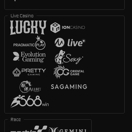
Live Casino
Race