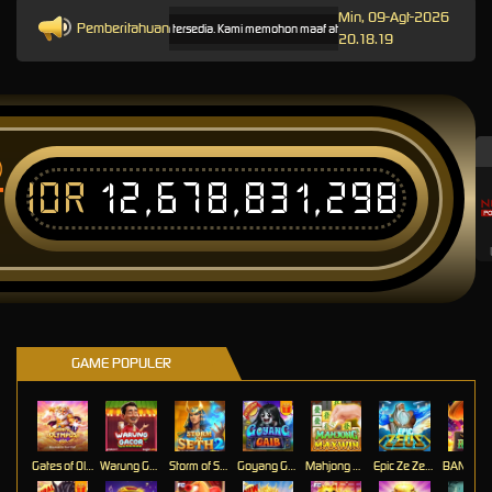
Min, 09-Agt-2026
Pemberitahuan
l Sports permainan tidak akan tersedia. Kami memohon maaf atas ketidaknyamanan yang mungkin 
20.18.19
IDR
12,678,831,298
T
GAME POPULER
Gates of Olympus POP
Warung Gacor
Storm of Seth 2
Goyang Gaib
Mahjong MaxWin
Epic Ze Zeus
BA