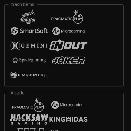
Crash Game
Arcade