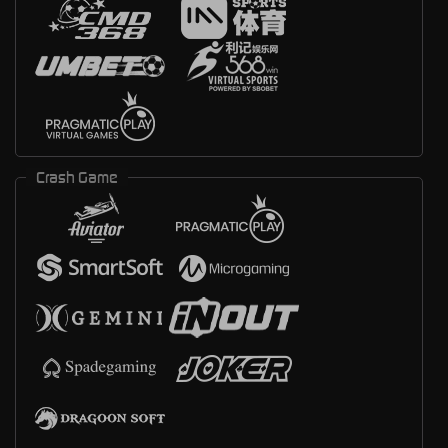
Crash Game