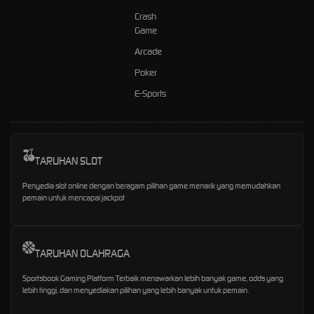
Crash
Game
Arcade
Poker
E-Sports
TARUHAN SLOT
Penyedia slot online dengan beragam pilihan game menarik yang memudahkan
pemain untuk mencapai jackpot
TARUHAN OLAHRAGA
Sportsbook Gaming Platform Terbaik menawarkan lebih banyak game, odds yang
lebih tinggi, dan menyediakan pilihan yang lebih banyak untuk pemain.