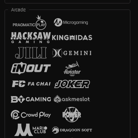
Arcade