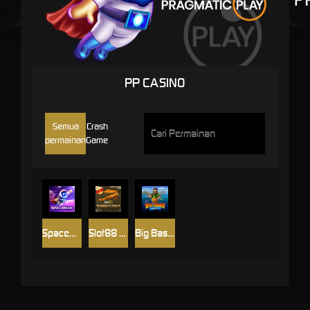
PP CASINO
Semua
Crash
permainan
Game
Spaceman
Slot88 High Flyer
Big Bass Crash