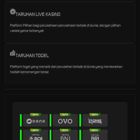
TARUHAN LIVE KASINO
Platform Pilihan bagi perusahaan-perusahaan terbaik di dunia, dengan pilihan
variasi game terbanyak
TARUHAN TOGEL
Platform togel yang menarik dari perusahan terbaik di dunia yang menawarkan
hadiah kemenangan besar