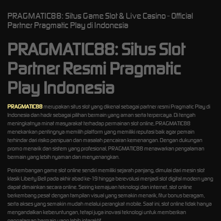
PRAGMATIC88: Situs Game Slot & Live Casino - Official
Partner Pragmatic Play di Indonesia
PRAGMATIC88: Situs Slot
Partner Resmi Pragmatic
Play Indonesia
PRAGMATIC88
merupakan situs slot yang dikenal sebagai partner resmi Pragmatic Play di
Indonesia dan hadir sebagai pilihan bermain yang aman serta terpercaya. Di tengah
meningkatnya minat masyarakat terhadap permainan slot online, PRAGMATIC88
menekankan pentingnya memilih platform yang memiliki reputasi baik agar pemain
terhindar dari risiko penipuan dan masalah pencairan kemenangan. Dengan dukungan
promo menarik dan sistem yang profesional, PRAGMATIC88 menawarkan pengalaman
bermain yang lebih nyaman dan menyenangkan.
Perkembangan game slot online sendiri memiliki sejarah panjang, dimulai dari mesin slot
klasik Liberty Bell pada akhir abad ke-19 hingga berevolusi menjadi slot digital modern yang
dapat dimainkan secara online. Seiring kemajuan teknologi dan internet, slot online
berkembang pesat dengan tampilan visual yang semakin menarik, fitur bonus beragam,
serta akses yang semakin mudah melalui perangkat mobile. Saat ini, slot online tidak hanya
mengandalkan keberuntungan, tetapi juga inovasi teknologi untuk memberikan
pengalaman bermain yang lebih interaktif.