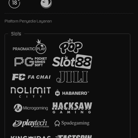
Platform Penyedia Layanan
Slots