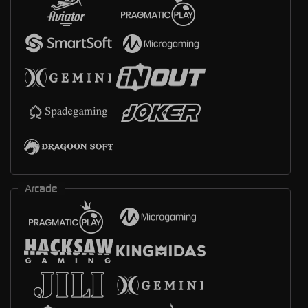
Arcade