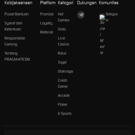
Kebijaksanaan
Platform
Kategori
Dukungan
Komunitas
Pusat Bantuan
Promosi
Hot
Telegra
Games
m
Syarat dan
Loyalty
Ketentuan
Slots
Referral
Responsible
Live
Gaming
Casino
Tentang
Race
PRAGMATIC88
Togel
Olahraga
Crash
Game
Arcade
Poker
E-Sports