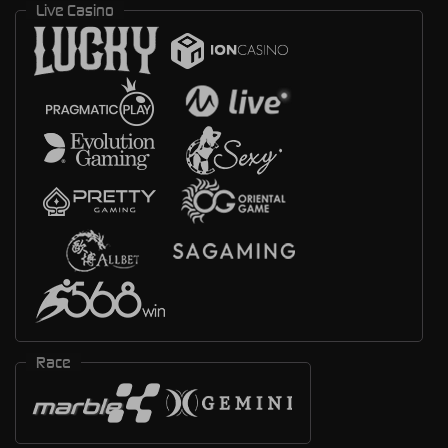
Live Casino
Race