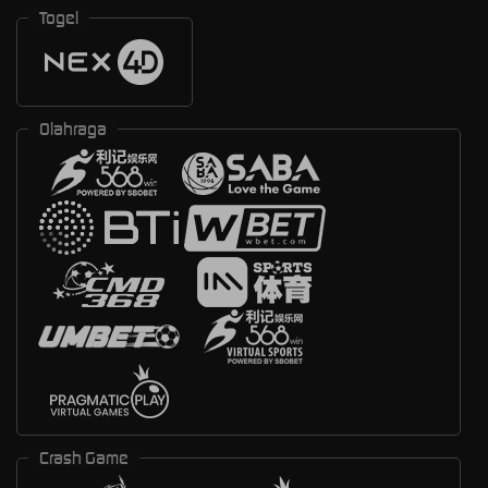
Togel
Olahraga
Crash Game