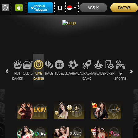
Main di
MASUK
DAFTAR
Telegram
HOT
SLOTS
LIVE
RACE
TOGEL
OLAHRAGA
CRASH
ARCADE
POKER
E-
PROMO
GAMES
CASINO
GAME
SPORTS
i
i
i
i
i
i