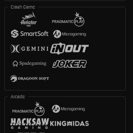
Crash Game
Arcade