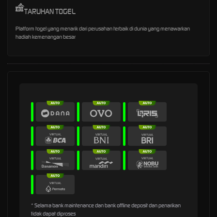
TARUHAN TOGEL
Platform togel yang menarik dari perusahan terbaik di dunia yang menawarkan
hadiah kemenangan besar
* Selama bank maintenance dan bank offline deposit dan penarikan
tidak dapat diproses