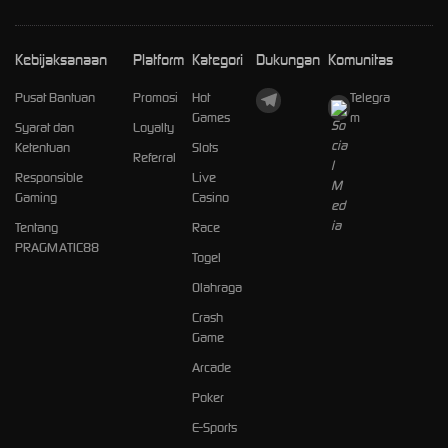
Kebijaksanaan
Platform
Kategori
Dukungan
Komunitas
Pusat Bantuan
Promosi
Hot
Telegra
Games
m
Syarat dan
Loyalty
Ketentuan
Slots
Referral
Responsible
Live
Gaming
Casino
Tentang
Race
PRAGMATIC88
Togel
Olahraga
Crash
Game
Arcade
Poker
E-Sports