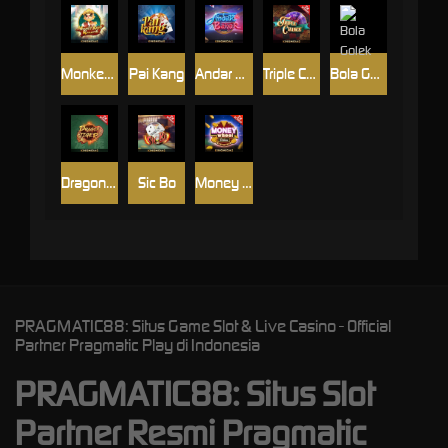
Monkey King Roulette
Pai Kang
Andar Bahar
Triple Chance
Bola Golek
Dragon Tiger 2
Sic Bo
Money Wheel Deluxe
PRAGMATIC88: Situs Game Slot & Live Casino - Official
Partner Pragmatic Play di Indonesia
PRAGMATIC88: Situs Slot
Partner Resmi Pragmatic