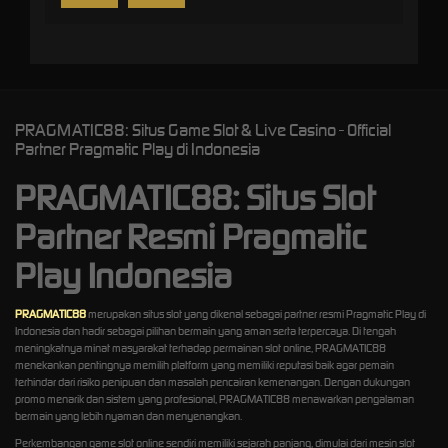
PRAGMATIC88: Situs Game Slot & Live Casino - Official
Partner Pragmatic Play di Indonesia
PRAGMATIC88: Situs Slot
Partner Resmi Pragmatic
Play Indonesia
PRAGMATIC88
merupakan situs slot yang dikenal sebagai partner resmi Pragmatic Play di
Indonesia dan hadir sebagai pilihan bermain yang aman serta terpercaya. Di tengah
meningkatnya minat masyarakat terhadap permainan slot online, PRAGMATIC88
menekankan pentingnya memilih platform yang memiliki reputasi baik agar pemain
terhindar dari risiko penipuan dan masalah pencairan kemenangan. Dengan dukungan
promo menarik dan sistem yang profesional, PRAGMATIC88 menawarkan pengalaman
bermain yang lebih nyaman dan menyenangkan.
Perkembangan game slot online sendiri memiliki sejarah panjang, dimulai dari mesin slot