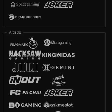
Arcade