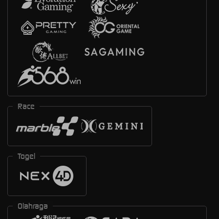
Race
Togel
Olahraga