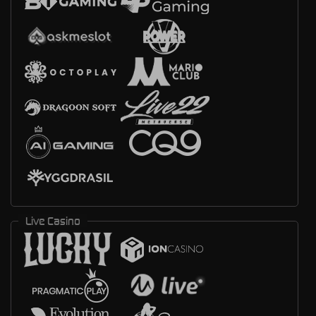
Live Casino