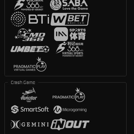
Crash Game