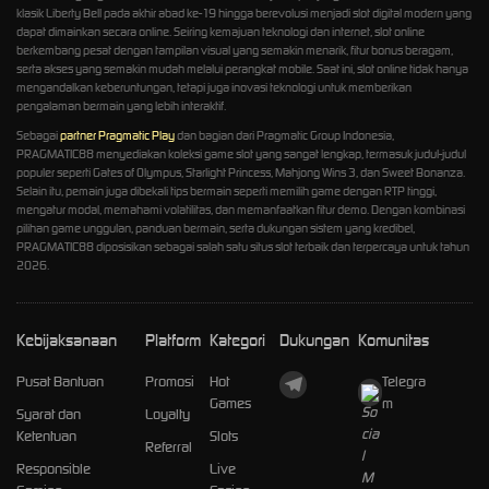
klasik Liberty Bell pada akhir abad ke-19 hingga berevolusi menjadi slot digital modern yang
dapat dimainkan secara online. Seiring kemajuan teknologi dan internet, slot online
berkembang pesat dengan tampilan visual yang semakin menarik, fitur bonus beragam,
serta akses yang semakin mudah melalui perangkat mobile. Saat ini, slot online tidak hanya
mengandalkan keberuntungan, tetapi juga inovasi teknologi untuk memberikan
pengalaman bermain yang lebih interaktif.
Sebagai
partner Pragmatic Play
dan bagian dari Pragmatic Group Indonesia,
PRAGMATIC88 menyediakan koleksi game slot yang sangat lengkap, termasuk judul-judul
populer seperti Gates of Olympus, Starlight Princess, Mahjong Wins 3, dan Sweet Bonanza.
Selain itu, pemain juga dibekali tips bermain seperti memilih game dengan RTP tinggi,
mengatur modal, memahami volatilitas, dan memanfaatkan fitur demo. Dengan kombinasi
pilihan game unggulan, panduan bermain, serta dukungan sistem yang kredibel,
PRAGMATIC88 diposisikan sebagai salah satu situs slot terbaik dan terpercaya untuk tahun
2026.
Kebijaksanaan
Platform
Kategori
Dukungan
Komunitas
Pusat Bantuan
Promosi
Hot
Telegra
Games
m
Syarat dan
Loyalty
Ketentuan
Slots
Referral
Responsible
Live