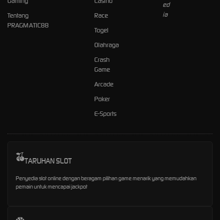
Gaming
Casino
Tentang
Race
PRAGMATIC88
Togel
Olahraga
Crash
Game
Arcade
Poker
E-Sports
TARUHAN SLOT
Penyedia slot online dengan beragam pilihan game menarik yang memudahkan
pemain untuk mencapai jackpot